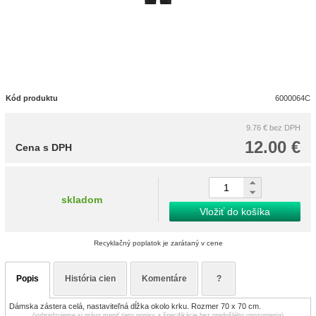
Kód produktu
6000064C
9.76 €
bez DPH
12.00 €
Cena s DPH
skladom
Vložiť do košíka
Recyklačný poplatok je zarátaný v cene
Popis
História cien
Komentáre
?
Dámska zástera celá, nastaviteľná dĺžka okolo krku. Rozmer 70 x 70 cm.
(vyhradzujeme si právo meniť tieto popisy a špecifikácie bez predošlého upozornenia)