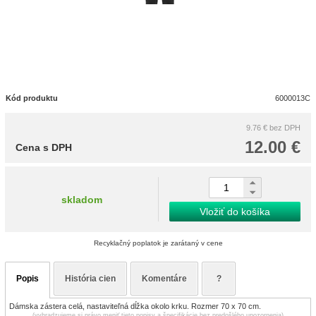
Kód produktu
6000013C
9.76 €
bez DPH
12.00 €
Cena s DPH
skladom
Vložiť do košíka
Recyklačný poplatok je zarátaný v cene
Popis
História cien
Komentáre
?
Dámska zástera celá, nastaviteľná dĺžka okolo krku. Rozmer 70 x 70 cm.
(vyhradzujeme si právo meniť tieto popisy a špecifikácie bez predošlého upozornenia)