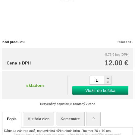
Kód produktu
6000009C
9.76 €
bez DPH
12.00 €
Cena s DPH
skladom
Vložiť do košíka
Recyklačný poplatok je zarátaný v cene
Popis
História cien
Komentáre
?
Dámska zástera celá, nastaviteľná dĺžka okolo krku. Rozmer 70 x 70 cm.
(vyhradzujeme si právo meniť tieto popisy a špecifikácie bez predošlého upozornenia)