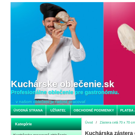
Kuchárske oblečenie.sk
Profesionálne oblečenie pre gastronómiu.
... v našom oblečení je radosť pracovať
ÚVODNÁ STRANA
UŽÍVATEĽ
OBCHODNÉ PODMIENKY
PLATBA 
Úvod
/
Zástera celá 70 x 70 c
Kategórie
Kuchárska zástera 