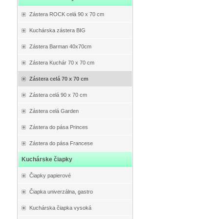
Zástera ROCK celá 90 x 70 cm
Kuchárska zástera BIG
Zástera Barman 40x70cm
Zástera Kuchár 70 x 70 cm
Zástera celá 70 x 70 cm
Zástera celá 90 x 70 cm
Zástera celá Garden
Zástera do pása Princes
Zástera do pása Francese
Kuchárske čiapky
Čiapky papierové
Čiapka univerzálna, gastro
Kuchárska čiapka vysoká