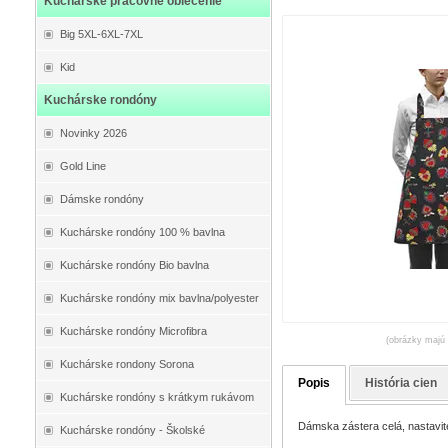
Kuchárske pracovné oblečenie
Big 5XL-6XL-7XL
Kid
Kuchárske rondóny
Novinky 2026
Gold Line
Dámske rondóny
Kuchárske rondóny 100 % bavlna
Kuchárske rondóny Bio bavlna
Kuchárske rondóny mix bavlna/polyester
Kuchárske rondóny Microfibra
(obrázky majú 
Kuchárske rondony Sorona
Popis
História cien
Kuchárske rondóny s krátkym rukávom
Dámska zástera celá, nastavit
Kuchárske rondóny - Školské