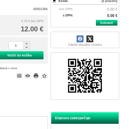
Košík:
je prázdny
6000139A
bez DPH:
0.00 €
s DPH:
0.00 €
9.76 €
bez DPH
Zobraziť
12.00 €
Zdieľať aktuálnu stránku
Vložiť do košíka
rátaný v cene
Dopravu zabezpečuje