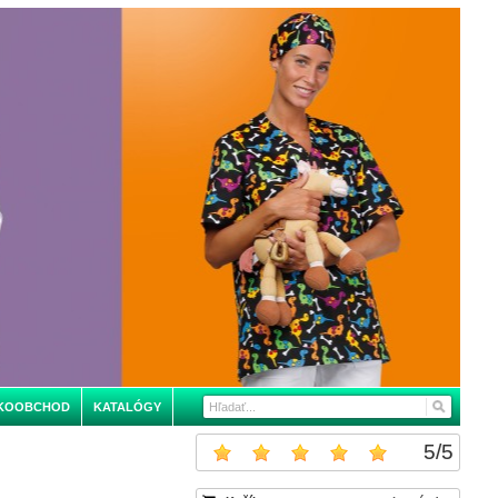
KOOBCHOD
KATALÓGY
5
/
5