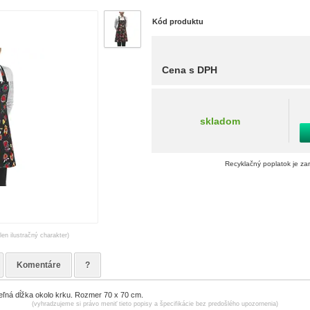
Kód produktu
Cena s DPH
skladom
Recyklačný poplatok je za
len ilustračný charakter)
Komentáre
?
eľná dĺžka okolo krku. Rozmer 70 x 70 cm.
(vyhradzujeme si právo meniť tieto popisy a špecifikácie bez predošlého upozornenia)