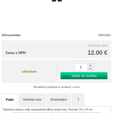
Kód produktu
6000106C
9.76 €
bez DPH
12.00 €
Cena s DPH
skladom
Vložiť do košíka
Recyklačný poplatok je zarátaný v cene
Popis
História cien
Komentáre
?
Dámska zástera celá, nastaviteľná dĺžka okolo krku. Rozmer 70 x 70 cm.
(vyhradzujeme si právo meniť tieto popisy a špecifikácie bez predošlého upozornenia)