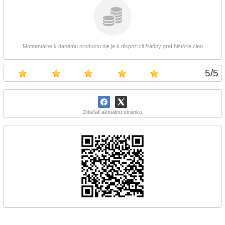
Momentálne k danému produktu nie je k dispozícii žiadny graf histórie cien
5
/
5
Zdieľať aktuálnu stránku