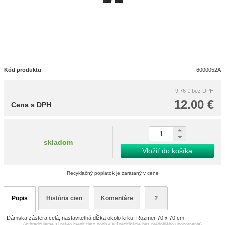
Kód produktu
6000052A
9.76 €
bez DPH
12.00 €
Cena s DPH
skladom
Vložiť do košíka
Recyklačný poplatok je zarátaný v cene
Popis
História cien
Komentáre
?
Dámska zástera celá, nastaviteľná dĺžka okolo krku. Rozmer 70 x 70 cm.
(vyhradzujeme si právo meniť tieto popisy a špecifikácie bez predošlého upozornenia)