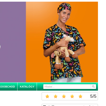
KOOBCHOD
KATALÓGY
5
/
5