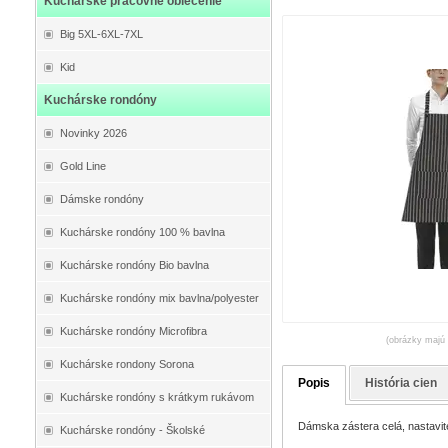
Kuchárske pracovné oblečenie
Big 5XL-6XL-7XL
Kid
Kuchárske rondóny
Novinky 2026
Gold Line
Dámske rondóny
Kuchárske rondóny 100 % bavlna
Kuchárske rondóny Bio bavlna
Kuchárske rondóny mix bavlna/polyester
Kuchárske rondóny Microfibra
(obrázky majú 
Kuchárske rondony Sorona
Popis
História cien
Kuchárske rondóny s krátkym rukávom
Dámska zástera celá, nastavit
Kuchárske rondóny - Školské