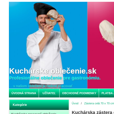
Kuchárske oblečenie.sk
Profesionálne oblečenie pre gastronómiu.
... v našom oblečení je radosť pracovať
ÚVODNÁ STRANA
UŽÍVATEĽ
OBCHODNÉ PODMIENKY
PLATBA 
Úvod
/
Zástera celá 70 x 70 c
Kategórie
Kuchárska zástera 