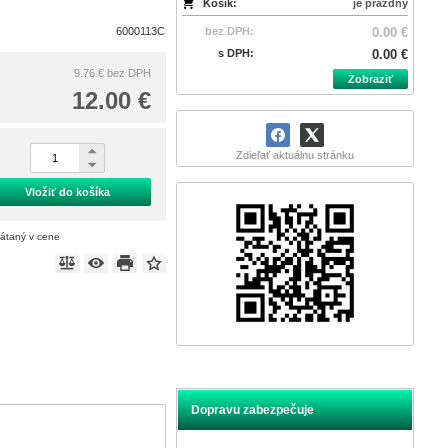
Košík:
je prázdny
6000113C
bez DPH:
0.00 €
s DPH:
0.00 €
9.76 €
bez DPH
Zobraziť
12.00 €
Zdieľať aktuálnu stránku
Vložiť do košíka
rátaný v cene
Dopravu zabezpečuje