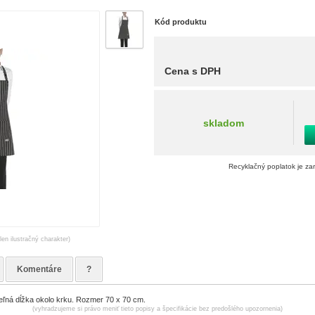
Kód produktu
Cena s DPH
skladom
Recyklačný poplatok je za
len ilustračný charakter)
Komentáre
?
eľná dĺžka okolo krku. Rozmer 70 x 70 cm.
(vyhradzujeme si právo meniť tieto popisy a špecifikácie bez predošlého upozornenia)