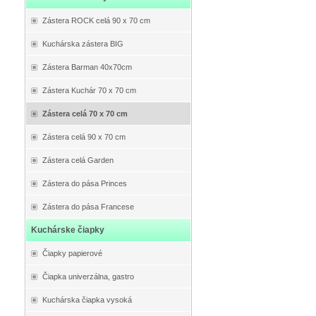
Zástera ROCK celá 90 x 70 cm
Kuchárska zástera BIG
Zástera Barman 40x70cm
Zástera Kuchár 70 x 70 cm
Zástera celá 70 x 70 cm
Zástera celá 90 x 70 cm
Zástera celá Garden
Zástera do pása Princes
Zástera do pása Francese
Kuchárske čiapky
Čiapky papierové
Čiapka univerzálna, gastro
Kuchárska čiapka vysoká