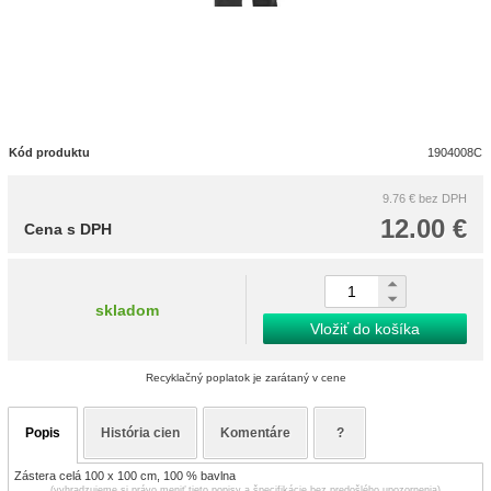
Kód produktu
1904008C
9.76 €
bez DPH
12.00 €
Cena s DPH
skladom
Vložiť do košíka
Recyklačný poplatok je zarátaný v cene
Popis
História cien
Komentáre
?
Zástera celá 100 x 100 cm, 100 % bavlna
(vyhradzujeme si právo meniť tieto popisy a špecifikácie bez predošlého upozornenia)