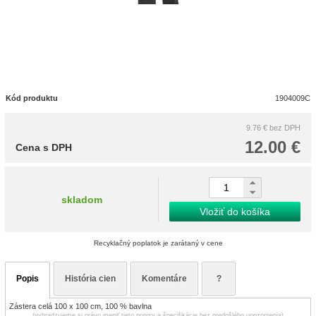
Kód produktu
1904009C
9.76 €
bez DPH
12.00 €
Cena s DPH
skladom
Vložiť do košíka
Recyklačný poplatok je zarátaný v cene
Popis
História cien
Komentáre
?
Zástera celá 100 x 100 cm, 100 % bavlna
(vyhradzujeme si právo meniť tieto popisy a špecifikácie bez predošlého upozornenia)