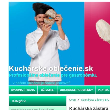
Kuchárske oblečenie.sk
Profesionálne oblečenie pre gastronómiu.
... v našom oblečení je radosť pracovať
ÚVODNÁ STRANA
UŽÍVATEĽ
OBCHODNÉ PODMIENKY
PLATBA 
Úvod
/
Kuchárska zástera BIG
Kategórie
Kuchárska zástera 