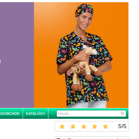
KOOBCHOD
KATALÓGY
5
/
5