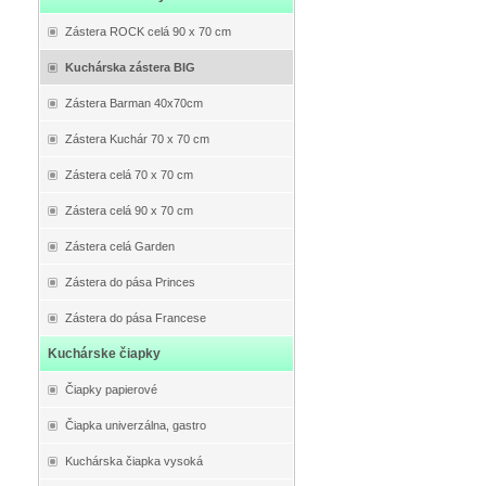
Zástera ROCK celá 90 x 70 cm
Kuchárska zástera BIG
Zástera Barman 40x70cm
Zástera Kuchár 70 x 70 cm
Zástera celá 70 x 70 cm
Zástera celá 90 x 70 cm
Zástera celá Garden
Zástera do pása Princes
Zástera do pása Francese
Kuchárske čiapky
Čiapky papierové
Čiapka univerzálna, gastro
Kuchárska čiapka vysoká