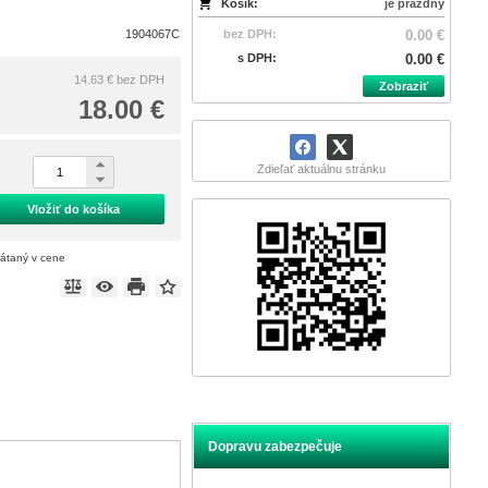
Košík:
je prázdny
1904067C
bez DPH:
0.00 €
s DPH:
0.00 €
14.63 €
bez DPH
Zobraziť
18.00 €
Zdieľať aktuálnu stránku
Vložiť do košíka
rátaný v cene
Dopravu zabezpečuje