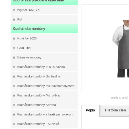
Kuchárske pracovné oblečenie
Big 5XL-6XL-7XL
Kid
Kuchárske rondóny
Novinky 2026
Gold Line
Dámske rondóny
Kuchárske rondóny 100 % bavlna
Kuchárske rondóny Bio bavlna
Kuchárske rondóny mix bavlna/polyester
Kuchárske rondóny Microfibra
(obrázky majú 
Kuchárske rondony Sorona
Popis
História cien
Kuchárske rondóny s krátkym rukávom
Kuchárske rondóny - Školské