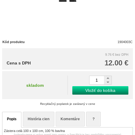
Kód produktu
1904003C
9.76 €
bez DPH
12.00 €
Cena s DPH
skladom
Vložiť do košíka
Recyklačný poplatok je zarátaný v cene
Popis
História cien
Komentáre
?
Zástera celá 100 x 100 cm, 100 % bavlna
(vyhradzujeme si právo meniť tieto popisy a špecifikácie bez predošlého upozornenia)