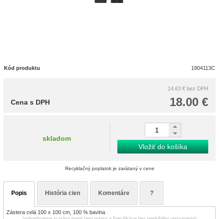
Kód produktu
1904113C
14.63 €
bez DPH
18.00 €
Cena s DPH
skladom
Vložiť do košíka
Recyklačný poplatok je zarátaný v cene
Popis
História cien
Komentáre
?
Zástera celá 100 x 100 cm, 100 % bavlna
(vyhradzujeme si právo meniť tieto popisy a špecifikácie bez predošlého upozornenia)