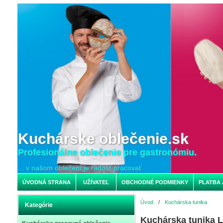
Kuchárske oblečenie.sk
Profesionálne oblečenie pre gastronómiu.
... v našom oblečení je radosť pracovať
ÚVODNÁ STRANA
UŽÍVATEĽ
OBCHODNÉ PODMIENKY
PLATBA 
Úvod
/
Kuchárska tunika
Kategórie
Kuchárska tunika 