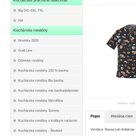
Kuchárske pracovné oblečenie
Big 5XL-6XL-7XL
Kid
Kuchárske rondóny
Novinky 2026
Gold Line
Dámske rondóny
Kuchárske rondóny 100 % bavlna
Kuchárske rondóny Bio bavlna
Kuchárske rondóny mix bavlna/polyester
Kuchárske rondóny Microfibra
(obrázky majú 
Kuchárske rondony Sorona
Popis
História cien
Kuchárske rondóny s krátkym rukávom
Výrobca: Ravazzolo Kolekcia: E
Kuchárske rondóny - Školské