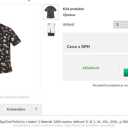
Kód produktu
Výrobca
Veľkosť
Cena s DPH
skladom
Recyklačný poplatok je za
len ilustračný charakter)
Komentáre
?
goChef Počet ks v balení: 1 Materiál: 100% bavlna. Veľkosti: S, M, L, XL, XXL, XXXL, g 190
(vyhradzujeme si právo meniť tieto popisy a špecifikácie bez predošlého upozornenia)