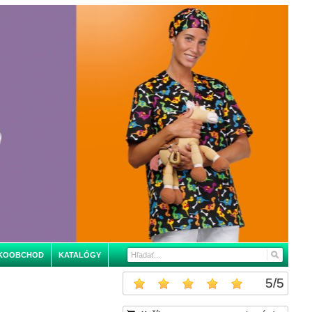
KOOBCHOD
KATALÓGY
5
/
5