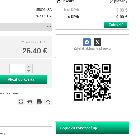
Košík:
je prázdny
5500143A
bez DPH:
0.00 €
EGO CHEF
s DPH:
0.00 €
Zobraziť
21.46 €
bez DPH
26.40 €
Zdieľať aktuálnu stránku
Vložiť do košíka
rátaný v cene
Dopravu zabezpečuje
/mq