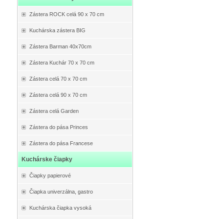
Zástera ROCK celá 90 x 70 cm
Kuchárska zástera BIG
Zástera Barman 40x70cm
Zástera Kuchár 70 x 70 cm
Zástera celá 70 x 70 cm
Zástera celá 90 x 70 cm
Zástera celá Garden
Zástera do pása Princes
Zástera do pása Francese
Kuchárske čiapky
Čiapky papierové
Čiapka univerzálna, gastro
Kuchárska čiapka vysoká