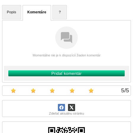
Popis
Komentáre
?
Momentálne nie je k dispozícií žiaden komentár
Pridať komentár
5
/
5
Zdieľať aktuálnu stránku