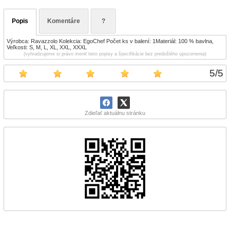
Popis
Komentáre
?
Výrobca: Ravazzolo Kolekcia: EgoChef Počet ks v balení: 1Materiál: 100 % bavlna,
Veľkosti: S, M, L, XL, XXL, XXXL
(vyhradzujeme si právo meniť tieto popisy a špecifikácie bez predošlého upozornenia)
5
/
5
Zdieľať aktuálnu stránku