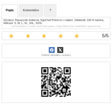
Popis
Komentáre
?
Výrobca: Ravazzolo Kolekcia: EgoChef Počet ks v balení: 1Materiál: 100 % bavlna,
Veľkosti: S, M, L, XL, XXL, XXXL
(vyhradzujeme si právo meniť tieto popisy a špecifikácie bez predošlého upozornenia)
5
/
5
Zdieľať aktuálnu stránku