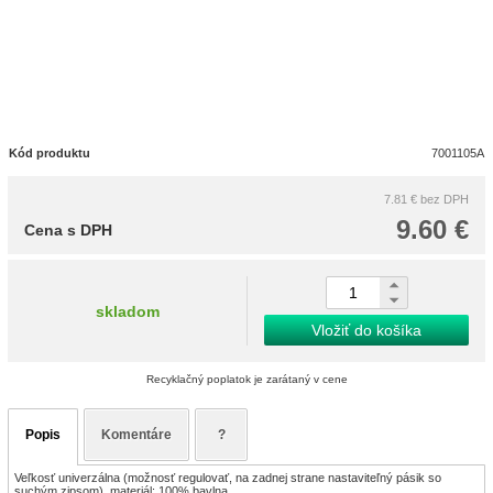
Kód produktu
7001105A
7.81 €
bez DPH
9.60 €
Cena s DPH
skladom
Vložiť do košíka
Recyklačný poplatok je zarátaný v cene
Popis
Komentáre
?
Veľkosť univerzálna (možnosť regulovať, na zadnej strane nastaviteľný pásik so
suchým zipsom), materiál: 100% bavlna.