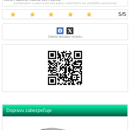
(vyhradzujeme si právo meniť tieto popisy a špecifikácie bez predošlého upozornenia)
5
/
5
Zdieľať aktuálnu stránku
Dopravu zabezpečuje