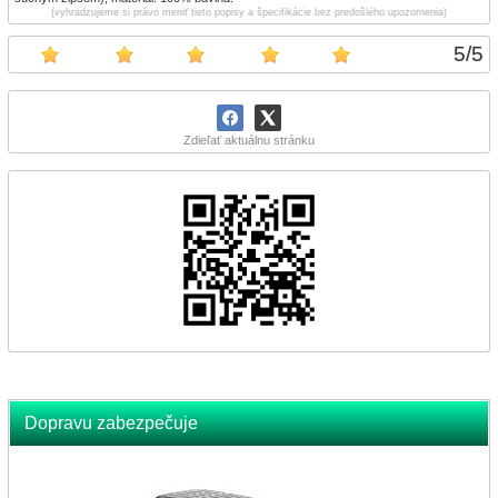
(vyhradzujeme si právo meniť tieto popisy a špecifikácie bez predošlého upozornenia)
5
/
5
Zdieľať aktuálnu stránku
Dopravu zabezpečuje