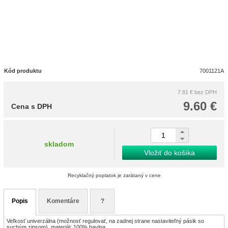
Kód produktu
7001121A
7.81 €
bez DPH
9.60 €
Cena s DPH
skladom
Vložiť do košíka
Recyklačný poplatok je zarátaný v cene
Popis
Komentáre
?
Veľkosť univerzálna (možnosť regulovať, na zadnej strane nastaviteľný pásik so
suchým zipsom), materiál: 100% bavlna.