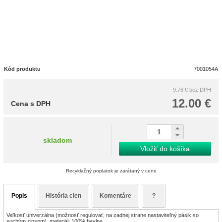
Kód produktu
7001054A
9.76 €
bez DPH
12.00 €
Cena s DPH
skladom
Vložiť do košíka
Recyklačný poplatok je zarátaný v cene
Popis
História cien
Komentáre
?
Veľkosť univerzálna (možnosť regulovať, na zadnej strane nastaviteľný pásik so
suchým zipsom), materiál: 100% bavlna.