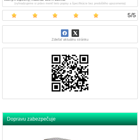
(vyhradzujeme si právo meniť tieto popisy a špecifikácie bez predošlého upozornenia)
5
/
5
Zdieľať aktuálnu stránku
Dopravu zabezpečuje