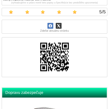
(vyhradzujeme si právo meniť tieto popisy a špecifikácie bez predošlého upozornenia)
5
/
5
Zdieľať aktuálnu stránku
Dopravu zabezpečuje