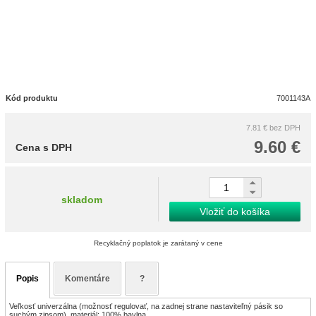
Kód produktu
7001143A
7.81 €
bez DPH
9.60 €
Cena s DPH
skladom
Vložiť do košíka
Recyklačný poplatok je zarátaný v cene
Popis
Komentáre
?
Veľkosť univerzálna (možnosť regulovať, na zadnej strane nastaviteľný pásik so
suchým zipsom), materiál: 100% bavlna.