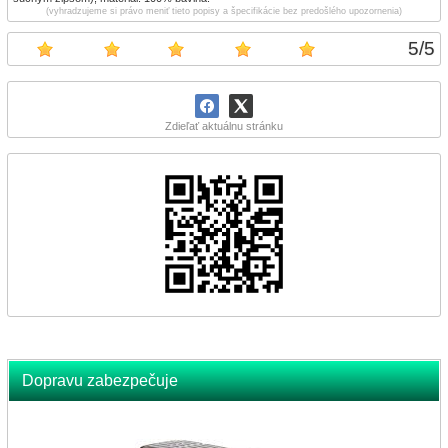
(vyhradzujeme si právo meniť tieto popisy a špecifikácie bez predošlého upozornenia)
5
/
5
Zdieľať aktuálnu stránku
Dopravu zabezpečuje