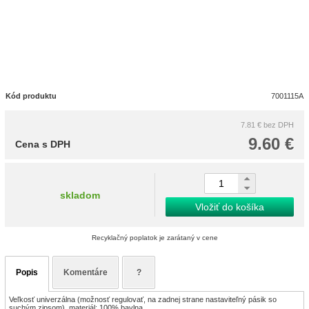
Kód produktu
7001115A
7.81 €
bez DPH
9.60 €
Cena s DPH
skladom
Vložiť do košíka
Recyklačný poplatok je zarátaný v cene
Popis
Komentáre
?
Veľkosť univerzálna (možnosť regulovať, na zadnej strane nastaviteľný pásik so
suchým zipsom), materiál: 100% bavlna.