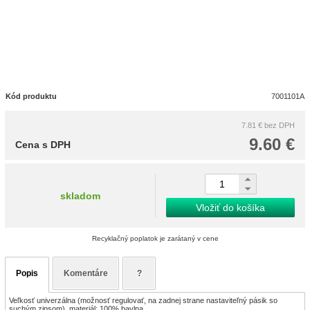
Kód produktu
7001101A
7.81 €
bez DPH
9.60 €
Cena s DPH
skladom
Vložiť do košíka
Recyklačný poplatok je zarátaný v cene
Popis
Komentáre
?
Veľkosť univerzálna (možnosť regulovať, na zadnej strane nastaviteľný pásik so
suchým zipsom), materiál: 100% bavlna.