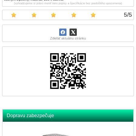
(vyhradzujeme si právo meniť tieto popisy a špecifikácie bez predošlého upozornenia)
5
/
5
Zdieľať aktuálnu stránku
Dopravu zabezpečuje