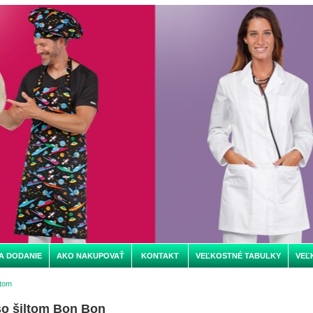
A DODANIE
AKO NAKUPOVAŤ
KONTAKT
VEĽKOSTNÉ TABULKY
VEĽ
ltom
so šiltom Bon Bon