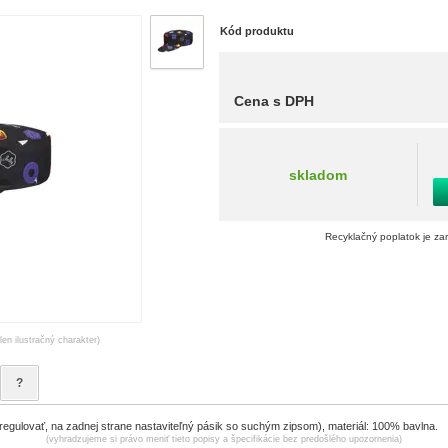
Kód produktu
Cena s DPH
skladom
Recyklačný poplatok je za
len ilustračný charakter)
?
regulovať, na zadnej strane nastaviteľný pásik so suchým zipsom), materiál: 100% bavlna.
(vyhradzujeme si právo meniť tieto popisy a špecifikácie bez predošlého upozornenia)