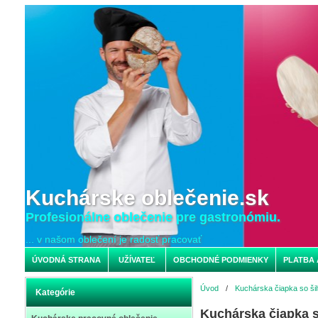
Kuchárske oblečenie.sk
Profesionálne oblečenie pre gastronómiu.
... v našom oblečení je radosť pracovať
ÚVODNÁ STRANA
UŽÍVATEĽ
OBCHODNÉ PODMIENKY
PLATBA 
Úvod
/
Kuchárska čiapka so ši
Kategórie
Kuchárska čiapka 