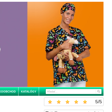
KOOBCHOD
KATALÓGY
5
/
5