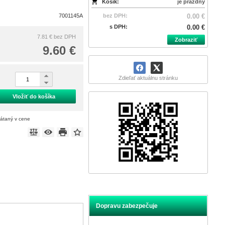
Košík:
je prázdny
7001145A
bez DPH:
0.00 €
s DPH:
0.00 €
7.81 €
bez DPH
Zobraziť
9.60 €
Zdieľať aktuálnu stránku
Vložiť do košíka
rátaný v cene
Dopravu zabezpečuje