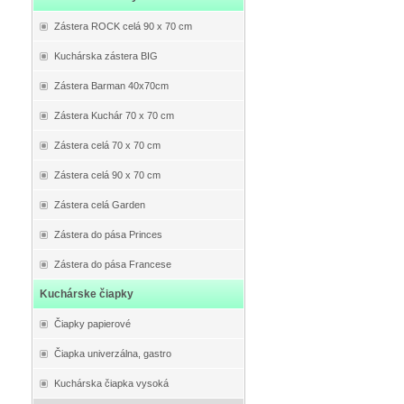
Zástera ROCK celá 90 x 70 cm
Kuchárska zástera BIG
Zástera Barman 40x70cm
Zástera Kuchár 70 x 70 cm
Zástera celá 70 x 70 cm
Zástera celá 90 x 70 cm
Zástera celá Garden
Zástera do pása Princes
Zástera do pása Francese
Kuchárske čiapky
Čiapky papierové
Čiapka univerzálna, gastro
Kuchárska čiapka vysoká