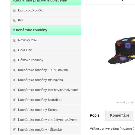
Kuchárske pracovné oblečenie
Big 5XL-6XL-7XL
Kid
Kuchárske rondóny
Novinky 2026
Gold Line
Dámske rondóny
Kuchárske rondóny 100 % bavlna
Kuchárske rondóny Bio bavlna
Kuchárske rondóny mix bavlna/polyester
Kuchárske rondóny Microfibra
(obrázky majú 
Kuchárske rondony Sorona
Popis
Komentáre
Kuchárske rondóny s krátkym rukávom
Veľkosť univerzálna (možnosť 
Kuchárske rondóny - Školské