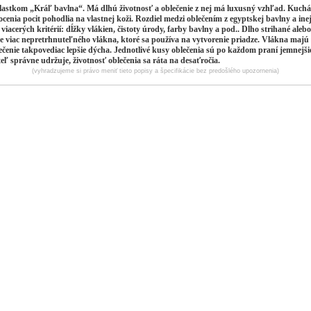
lastkom „Kráľ bavlna“. Má dlhú životnosť a oblečenie z nej má luxusný vzhľad. Kuchár
nia pocit pohodlia na vlastnej koži. Rozdiel medzi oblečením z egyptskej bavlny a inej t
viacerých kritérií: dĺžky vlákien, čistoty úrody, farby bavlny a pod.. Dlho strihané aleb
e viac nepretrhnuteľného vlákna, ktoré sa používa na vytvorenie priadze. Vlákna majú
lečenie takpovediac lepšie dýcha. Jednotlivé kusy oblečenia sú po každom praní jemnejši
eľ správne udržuje, životnosť oblečenia sa ráta na desaťročia.
(vyhradzujeme si právo meniť tieto popisy a špecifikácie bez predošlého upozornenia)