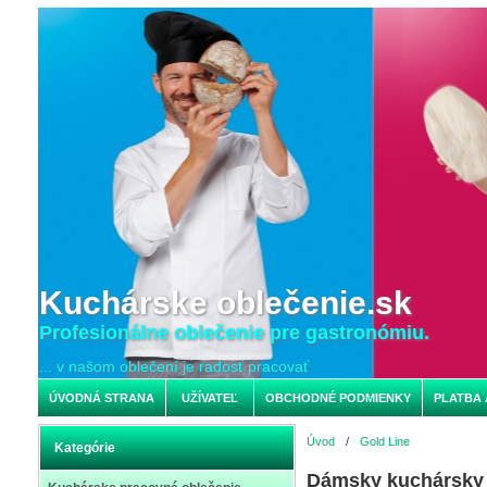
Kuchárske oblečenie.sk
Profesionálne oblečenie pre gastronómiu.
... v našom oblečení je radosť pracovať
ÚVODNÁ STRANA
UŽÍVATEĽ
OBCHODNÉ PODMIENKY
PLATBA 
Úvod
/
Gold Line
Kategórie
Dámsky kuchársky