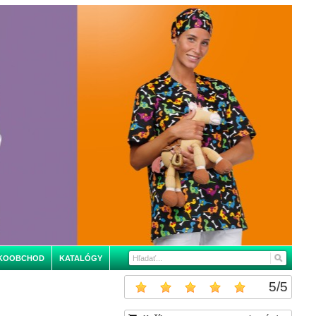
KOOBCHOD
KATALÓGY
5
/
5