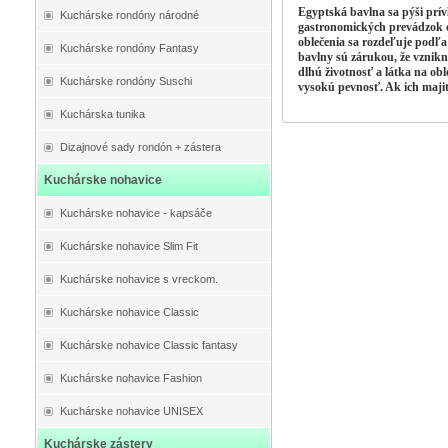
Egyptská bavlna sa pýši prív
Kuchárske rondóny národné
gastronomických prevádzok oce
oblečenia sa rozdeľuje podľa 
Kuchárske rondóny Fantasy
bavlny sú zárukou, že vznikn
dlhú životnosť a látka na ob
Kuchárske rondóny Suschi
vysokú pevnosť. Ak ich majit
Kuchárska tunika
Dizajnové sady rondón + zástera
Kuchárske nohavice
Kuchárske nohavice - kapsáče
Kuchárske nohavice Slim Fit
Kuchárske nohavice s vreckom.
Kuchárske nohavice Classic
Kuchárske nohavice Classic fantasy
Kuchárske nohavice Fashion
Kuchárske nohavice UNISEX
Kuchárske zástery