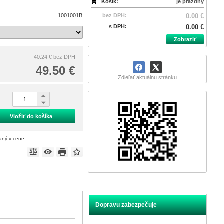
Košík:
je prázdny
1001001B
bez DPH:
0.00 €
s DPH:
0.00 €
Zobraziť
40.24 €
bez DPH
49.50 €
Zdieľať aktuálnu stránku
Vložiť do košíka
taný v cene
Dopravu zabezpečuje