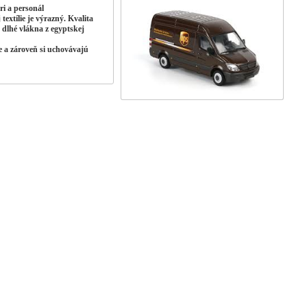
i a personál
extílie je výrazný. Kvalita
o dlhé vlákna z egyptskej
e a zároveň si uchovávajú