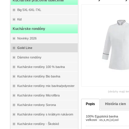
Kuchárske pracovné oblečenie
Big 5XL-6XL-7XL
Kid
Kuchárske rondóny
Novinky 2026
Gold Line
Dámske rondóny
Kuchárske rondóny 100 % bavlna
Kuchárske rondóny Bio bavlna
Kuchárske rondóny mix bavlna/polyester
(obrázky majú len
Kuchárske rondóny Microfibra
Popis
História cien
Kuchárske rondony Sorona
Kuchárske rondóny s krátkym rukávom
100% Egyptská bavlna
veľkosti : xs,s,m,l,xl,xxl
Kuchárske rondóny - Školské