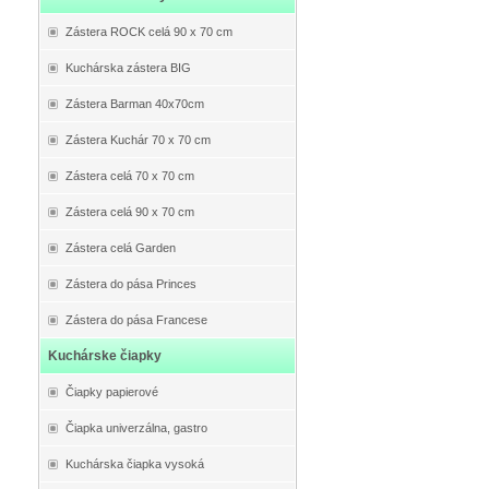
Zástera ROCK celá 90 x 70 cm
Kuchárska zástera BIG
Zástera Barman 40x70cm
Zástera Kuchár 70 x 70 cm
Zástera celá 70 x 70 cm
Zástera celá 90 x 70 cm
Zástera celá Garden
Zástera do pása Princes
Zástera do pása Francese
Kuchárske čiapky
Čiapky papierové
Čiapka univerzálna, gastro
Kuchárska čiapka vysoká