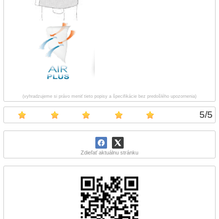
(vyhradzujeme si právo meniť tieto popisy a špecifikácie bez predošlého upozornenia)
5
/
5
Zdieľať aktuálnu stránku