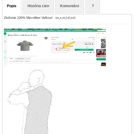
Popis
História cien
Komentáre
?
Zloženie 100% Microfiber Veľkosť : xs,s,m,l,xl,xxl.