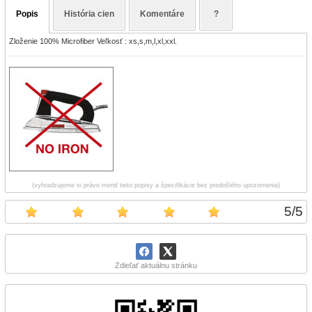
Popis
História cien
Komentáre
?
Zloženie 100% Microfiber Veľkosť : xs,s,m,l,xl,xxl.
(vyhradzujeme si právo meniť tieto popisy a špecifikácie bez predošlého upozornenia)
5
/
5
Zdieľať aktuálnu stránku