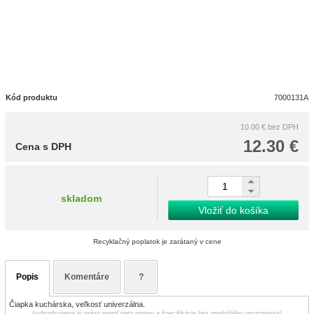
Kód produktu
7000131A
10.00 €
bez DPH
12.30 €
Cena s DPH
skladom
Vložiť do košíka
Recyklačný poplatok je zarátaný v cene
Popis
Komentáre
?
Čiapka kuchárska, veľkosť univerzálna.
(vyhradzujeme si právo meniť tieto popisy a špecifikácie bez predošlého upozornenia)