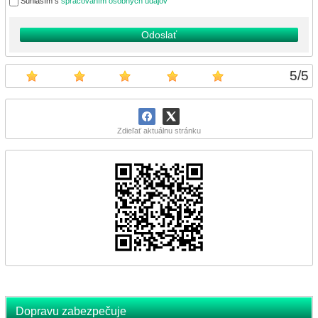
Súhlasím s
spracovaním osobných údajov
Odoslať
5
/
5
Zdieľať aktuálnu stránku
Dopravu zabezpečuje