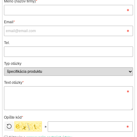
Meno (názov firmy)
*
Email
*
Tel.
Typ otázky
Text otázky
*
Opíšte kód
*
»