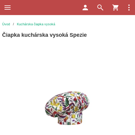
Úvod
/
Kuchárska čiapka vysoká
Čiapka kuchárska vysoká Spezie