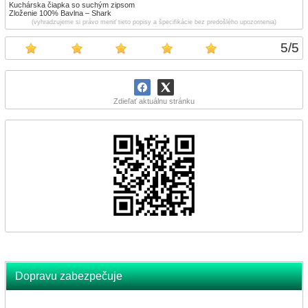
Kuchárska čiapka so suchým zipsom
Zloženie 100% Bavlna – Shark
(vyhradzujeme si právo meniť tieto popisy a špecifikácie bez predošlého upozornenia)
5
/
5
Zdieľať aktuálnu stránku
Dopravu zabezpečuje