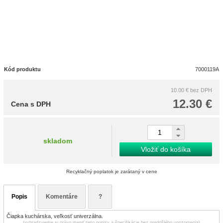
Kód produktu
7000119A
10.00 €
bez DPH
12.30 €
Cena s DPH
skladom
Vložiť do košíka
Recyklačný poplatok je zarátaný v cene
Popis
Komentáre
?
Čiapka kuchárska, veľkosť univerzálna.
(vyhradzujeme si právo meniť tieto popisy a špecifikácie bez predošlého upozornenia)