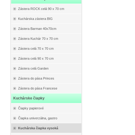
Zástera ROCK celá 90 x 70 cm
Kuchárska zástera BIG
Zástera Barman 40x70cm
Zástera Kuchár 70 x 70 cm
Zástera celá 70 x 70 cm
Zástera celá 90 x 70 cm
Zástera celá Garden
Zástera do pása Princes
Zástera do pása Francese
Kuchárske čiapky
Čiapky papierové
Čiapka univerzálna, gastro
Kuchárska čiapka vysoká