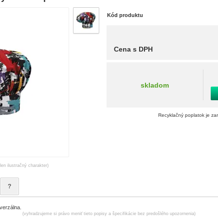
Kód produktu
Cena s DPH
skladom
Recyklačný poplatok je za
len ilustračný charakter)
?
verzálna.
(vyhradzujeme si právo meniť tieto popisy a špecifikácie bez predošlého upozornenia)