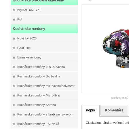
Kuchárske pracovné oblečenie
Big 5XL-6XL-7XL
Kid
Kuchárske rondóny
Novinky 2026
Gold Line
Dámske rondóny
Kuchárske rondóny 100 % bavlna
Kuchárske rondóny Bio bavlna
Kuchárske rondóny mix bavlna/polyester
Kuchárske rondóny Microfibra
(obrázky majú 
Kuchárske rondony Sorona
Popis
Komentáre
Kuchárske rondóny s krátkym rukávom
Čiapka kuchárska, veľkosť uni
Kuchárske rondóny - Školské