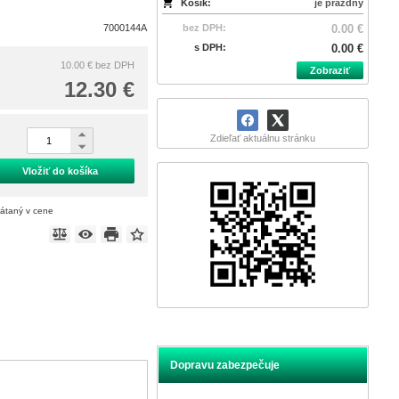
Košík:
je prázdny
7000144A
bez DPH:
0.00 €
s DPH:
0.00 €
10.00 €
bez DPH
Zobraziť
12.30 €
Zdieľať aktuálnu stránku
Vložiť do košíka
rátaný v cene
Dopravu zabezpečuje