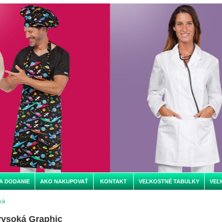
A DODANIE
AKO NAKUPOVAŤ
KONTAKT
VEĽKOSTNÉ TABULKY
VEĽ
ká
vysoká Graphic