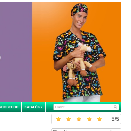
KOOBCHOD
KATALÓGY
5
/
5