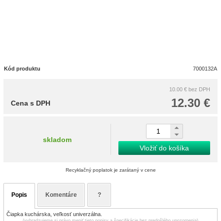
Kód produktu
7000132A
10.00 €
bez DPH
12.30 €
Cena s DPH
skladom
Vložiť do košíka
Recyklačný poplatok je zarátaný v cene
Popis
Komentáre
?
Čiapka kuchárska, veľkosť univerzálna.
(vyhradzujeme si právo meniť tieto popisy a špecifikácie bez predošlého upozornenia)