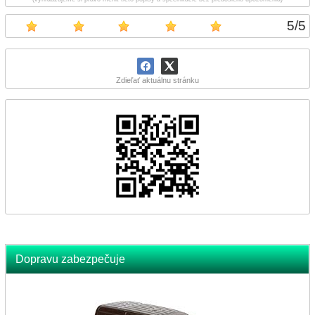
5
/
5
Zdieľať aktuálnu stránku
Dopravu zabezpečuje