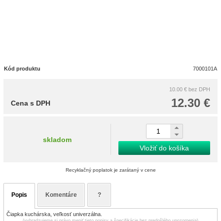
Kód produktu
7000101A
10.00 €
bez DPH
12.30 €
Cena s DPH
skladom
Vložiť do košíka
Recyklačný poplatok je zarátaný v cene
Popis
Komentáre
?
Čiapka kuchárska, veľkosť univerzálna.
(vyhradzujeme si právo meniť tieto popisy a špecifikácie bez predošlého upozornenia)