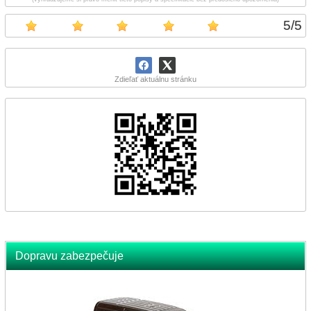
5
/
5
Zdieľať aktuálnu stránku
Dopravu zabezpečuje