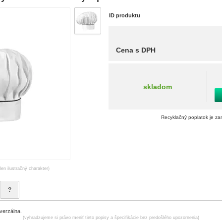
ID produktu
Cena s DPH
skladom
Recyklačný poplatok je za
len ilustračný charakter)
?
verzálna.
(vyhradzujeme si právo meniť tieto popisy a špecifikácie bez predošlého upozornenia)