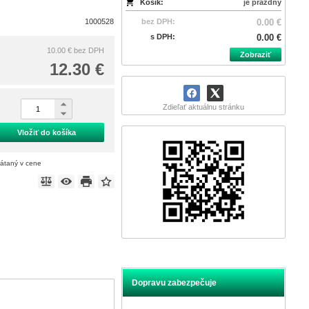
Košík:
je prázdny
1000528
bez DPH:
0.00 €
s DPH:
0.00 €
10.00 €
bez DPH
Zobraziť
12.30 €
Zdieľať aktuálnu stránku
Vložiť do košíka
rátaný v cene
Dopravu zabezpečuje