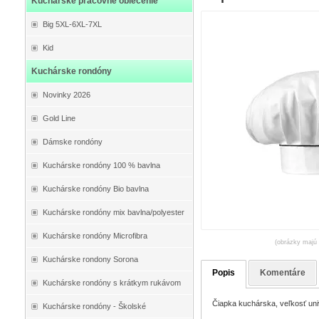
Kuchárske pracovné oblečenie
Big 5XL-6XL-7XL
Kid
Kuchárske rondóny
Novinky 2026
Gold Line
Dámske rondóny
Kuchárske rondóny 100 % bavlna
Kuchárske rondóny Bio bavlna
Kuchárske rondóny mix bavlna/polyester
Kuchárske rondóny Microfibra
(obrázky majú 
Kuchárske rondony Sorona
Popis
Komentáre
Kuchárske rondóny s krátkym rukávom
Čiapka kuchárska, veľkosť uni
Kuchárske rondóny - Školské