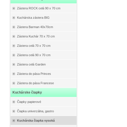
Zástera ROCK celá 90 x 70 cm
Kuchárska zástera BIG
Zástera Barman 40x70cm
Zástera Kuchár 70 x 70 cm
Zástera celá 70 x 70 cm
Zástera celá 90 x 70 cm
Zástera celá Garden
Zástera do pása Princes
Zástera do pása Francese
Kuchárske čiapky
Čiapky papierové
Čiapka univerzálna, gastro
Kuchárska čiapka vysoká