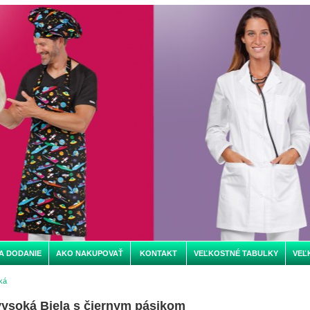
A DODANIE
AKO NAKUPOVAŤ
KONTAKT
VEĽKOSTNÉ TABULKY
VEĽ
ká
vysoká Biela s čiernym pásikom