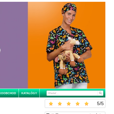
KOOBCHOD
KATALÓGY
5
/
5