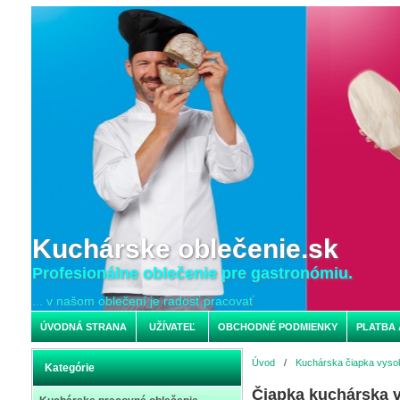
Kuchárske oblečenie.sk
Profesionálne oblečenie pre gastronómiu.
... v našom oblečení je radosť pracovať
ÚVODNÁ STRANA
UŽÍVATEĽ
OBCHODNÉ PODMIENKY
PLATBA 
Úvod
/
Kuchárska čiapka vyso
Kategórie
Čiapka kuchárska 