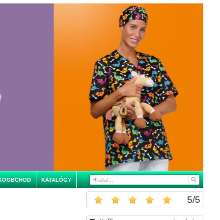
KOOBCHOD
KATALÓGY
5
/
5