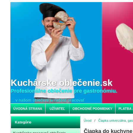
Kuchárske oblečenie.sk
Profesionálne oblečenie pre gastronómiu.
... v našom oblečení je radosť pracovať
ÚVODNÁ STRANA
UŽÍVATEĽ
OBCHODNÉ PODMIENKY
PLATBA 
Úvod
/
Čiapka univerzálna, gas
Kategórie
Čiapka do kuchyne