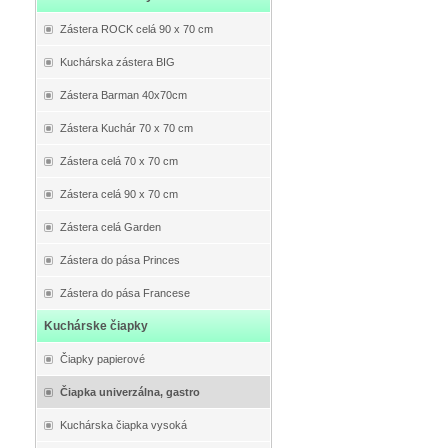
Zástera ROCK celá 90 x 70 cm
Kuchárska zástera BIG
Zástera Barman 40x70cm
Zástera Kuchár 70 x 70 cm
Zástera celá 70 x 70 cm
Zástera celá 90 x 70 cm
Zástera celá Garden
Zástera do pása Princes
Zástera do pása Francese
Kuchárske čiapky
Čiapky papierové
Čiapka univerzálna, gastro
Kuchárska čiapka vysoká