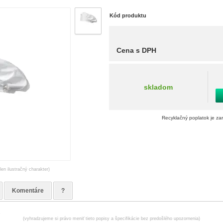
Kód produktu
Cena s DPH
skladom
Recyklačný poplatok je za
len ilustračný charakter)
Komentáre
?
.
(vyhradzujeme si právo meniť tieto popisy a špecifikácie bez predošlého upozornenia)