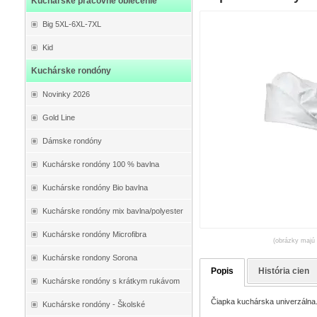
Kuchárske pracovné oblečenie
Big 5XL-6XL-7XL
Kid
Kuchárske rondóny
Novinky 2026
Gold Line
Dámske rondóny
Kuchárske rondóny 100 % bavlna
Kuchárske rondóny Bio bavlna
Kuchárske rondóny mix bavlna/polyester
Kuchárske rondóny Microfibra
(obrázky majú 
Kuchárske rondony Sorona
Popis
História cien
Kuchárske rondóny s krátkym rukávom
Čiapka kuchárska univerzálna
Kuchárske rondóny - Školské