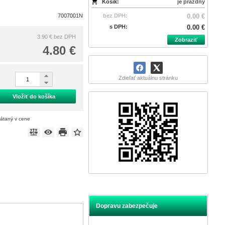
Košík:
je prázdny
7007001N
bez DPH:
0.00 €
s DPH:
0.00 €
3.90 €
bez DPH
Zobraziť
4.80 €
Zdieľať aktuálnu stránku
Vložiť do košíka
rátaný v cene
Dopravu zabezpečuje