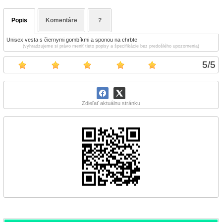
Popis
Komentáre
?
Unisex vesta s čiernymi gombíkmi a sponou na chrbte
(vyhradzujeme si právo meniť tieto popisy a špecifikácie bez predošlého upozornenia)
5
/
5
Zdieľať aktuálnu stránku